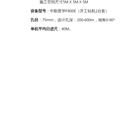
施工空间尺寸5M X 5M X 5M
设备型号
：中勘普华F800E（开工钻机2台套）
孔径
：75mm，设计孔深：200-600m，倾角0-90°
单机平均日进尺
：80M。